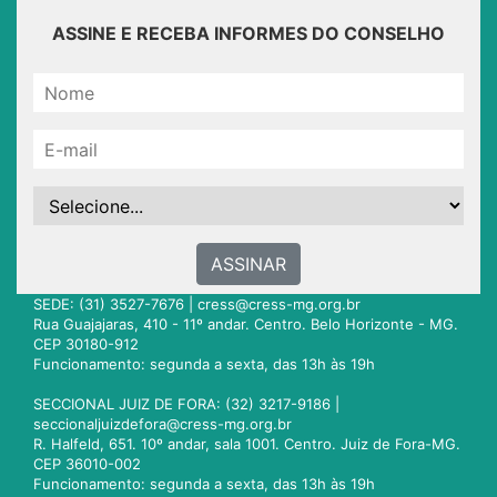
ASSINE E RECEBA INFORMES DO CONSELHO
ASSINAR
SEDE: (31) 3527-7676 |
cress@cress-mg.org.br
Rua Guajajaras, 410 - 11º andar. Centro. Belo Horizonte - MG.
CEP 30180-912
Funcionamento: segunda a sexta, das 13h às 19h
SECCIONAL JUIZ DE FORA: (32) 3217-9186 |
seccionaljuizdefora@cress-mg.org.br
R. Halfeld, 651. 10º andar, sala 1001. Centro. Juiz de Fora-MG.
CEP 36010-002
Funcionamento: segunda a sexta, das 13h às 19h