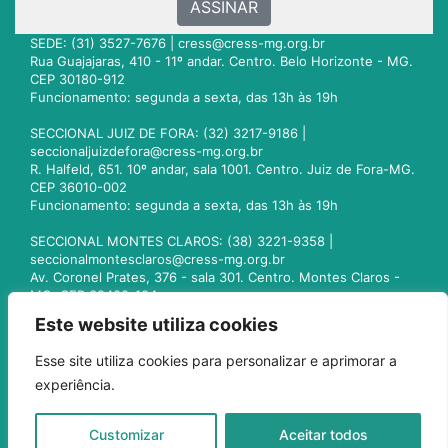
ASSINAR
SEDE: (31) 3527-7676 |
cress@cress-mg.org.br
Rua Guajajaras, 410 - 11º andar. Centro. Belo Horizonte - MG.
CEP 30180-912
Funcionamento: segunda a sexta, das 13h às 19h
SECCIONAL JUIZ DE FORA: (32) 3217-9186 |
seccionaljuizdefora@cress-mg.org.br
R. Halfeld, 651. 10º andar, sala 1001. Centro. Juiz de Fora-MG.
CEP 36010-002
Funcionamento: segunda a sexta, das 13h às 19h
SECCIONAL MONTES CLAROS: (38) 3221-9358 |
seccionalmontesclaros@cress-mg.org.br
Av. Coronel Prates, 376 - sala 301. Centro. Montes Claros -
MG. CEP 39400-104
Funcionamento: segunda a sexta, das 13h às 19h
Este website utiliza cookies
SECCIONAL UBERLÂNDIA: (34) 3236-3024 |
Esse site utiliza cookies para personalizar e aprimorar a
seccionaluberlandia@cress-mg.org.br
experiência.
Av. Afonso Pena, 547 - sala 101. Uberlândia - MG. CEP
38400-128
Funcionamento: segunda a sexta, das 13h às 19h
Customizar
Aceitar todos