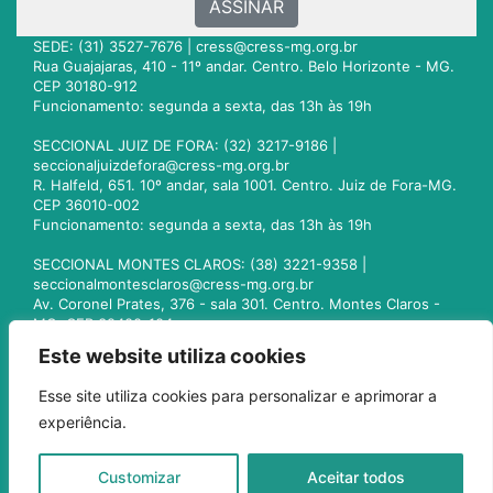
ASSINAR
SEDE: (31) 3527-7676 |
cress@cress-mg.org.br
Rua Guajajaras, 410 - 11º andar. Centro. Belo Horizonte - MG.
CEP 30180-912
Funcionamento: segunda a sexta, das 13h às 19h
SECCIONAL JUIZ DE FORA: (32) 3217-9186 |
seccionaljuizdefora@cress-mg.org.br
R. Halfeld, 651. 10º andar, sala 1001. Centro. Juiz de Fora-MG.
CEP 36010-002
Funcionamento: segunda a sexta, das 13h às 19h
SECCIONAL MONTES CLAROS: (38) 3221-9358 |
seccionalmontesclaros@cress-mg.org.br
Av. Coronel Prates, 376 - sala 301. Centro. Montes Claros -
MG. CEP 39400-104
Funcionamento: segunda a sexta, das 13h às 19h
Este website utiliza cookies
SECCIONAL UBERLÂNDIA: (34) 3236-3024 |
Esse site utiliza cookies para personalizar e aprimorar a
seccionaluberlandia@cress-mg.org.br
experiência.
Av. Afonso Pena, 547 - sala 101. Uberlândia - MG. CEP
38400-128
Funcionamento: segunda a sexta, das 13h às 19h
Customizar
Aceitar todos