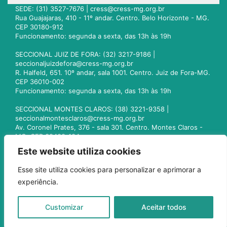
SEDE: (31) 3527-7676 |
cress@cress-mg.org.br
Rua Guajajaras, 410 - 11º andar. Centro. Belo Horizonte - MG.
CEP 30180-912
Funcionamento: segunda a sexta, das 13h às 19h
SECCIONAL JUIZ DE FORA: (32) 3217-9186 |
seccionaljuizdefora@cress-mg.org.br
R. Halfeld, 651. 10º andar, sala 1001. Centro. Juiz de Fora-MG.
CEP 36010-002
Funcionamento: segunda a sexta, das 13h às 19h
SECCIONAL MONTES CLAROS: (38) 3221-9358 |
seccionalmontesclaros@cress-mg.org.br
Av. Coronel Prates, 376 - sala 301. Centro. Montes Claros -
MG. CEP 39400-104
Funcionamento: segunda a sexta, das 13h às 19h
Este website utiliza cookies
SECCIONAL UBERLÂNDIA: (34) 3236-3024 |
Esse site utiliza cookies para personalizar e aprimorar a
seccionaluberlandia@cress-mg.org.br
experiência.
Av. Afonso Pena, 547 - sala 101. Uberlândia - MG. CEP
38400-128
Funcionamento: segunda a sexta, das 13h às 19h
Customizar
Aceitar todos