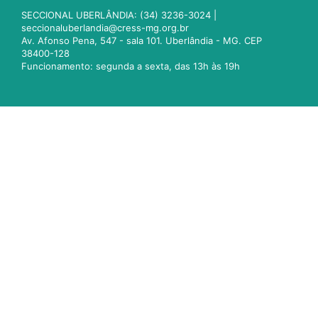
SECCIONAL UBERLÂNDIA: (34) 3236-3024 |
seccionaluberlandia@cress-mg.org.br
Av. Afonso Pena, 547 - sala 101. Uberlândia - MG. CEP
38400-128
Funcionamento: segunda a sexta, das 13h às 19h