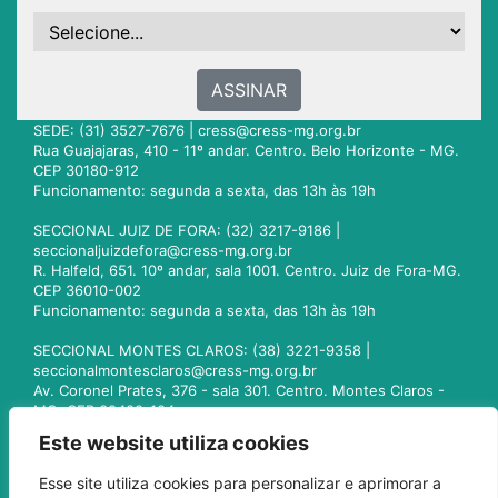
ASSINAR
SEDE: (31) 3527-7676 |
cress@cress-mg.org.br
Rua Guajajaras, 410 - 11º andar. Centro. Belo Horizonte - MG.
CEP 30180-912
Funcionamento: segunda a sexta, das 13h às 19h
SECCIONAL JUIZ DE FORA: (32) 3217-9186 |
seccionaljuizdefora@cress-mg.org.br
R. Halfeld, 651. 10º andar, sala 1001. Centro. Juiz de Fora-MG.
CEP 36010-002
Funcionamento: segunda a sexta, das 13h às 19h
SECCIONAL MONTES CLAROS: (38) 3221-9358 |
seccionalmontesclaros@cress-mg.org.br
Av. Coronel Prates, 376 - sala 301. Centro. Montes Claros -
MG. CEP 39400-104
Funcionamento: segunda a sexta, das 13h às 19h
Este website utiliza cookies
SECCIONAL UBERLÂNDIA: (34) 3236-3024 |
Esse site utiliza cookies para personalizar e aprimorar a
seccionaluberlandia@cress-mg.org.br