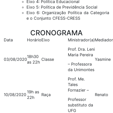
Eixo 4: Política Educacional
Eixo 5: Política de Previdência Social
Eixo 6: Organização Política da Categoria
e o Conjunto CFESS-CRESS
CRONOGRAMA
Data
Horário
Eixo
Ministrador(a)
Mediador
Prof. Dra. Leni
Maria Pereira
18h30
03/08/2020
Classe
Yasmine
as 22h
– Professora
da Unimontes
Prof. Me.
Tales
Fornazier –
19h as
10/08/2020
Raça
Renato
22h
Professor
substituto da
UFG