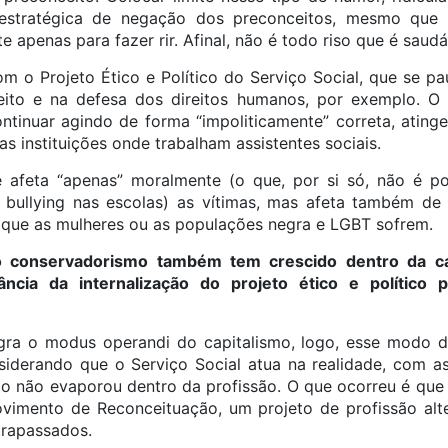
estratégica de negação dos preconceitos, mesmo que 
penas para fazer rir. Afinal, não é todo riso que é saudáv
om o Projeto Ético e Político do Serviço Social, que se pa
ito e na defesa dos direitos humanos, por exemplo. O 
ntinuar agindo de forma “impoliticamente” correta, atin
as instituições onde trabalham assistentes sociais.
 afeta “apenas” moralmente (o que, por si só, não é 
 bullying nas escolas) as vítimas, mas afeta também de 
, que as mulheres ou as populações negra e LGBT sofrem.
 conservadorismo também tem crescido dentro da ca
tância da internalização do projeto ético e político 
ra o modus operandi do capitalismo, logo, esse modo de
siderando que o Serviço Social atua na realidade, com a
mo não evaporou dentro da profissão. O que ocorreu é que a
vimento de Reconceituação, um projeto de profissão alt
ltrapassados.