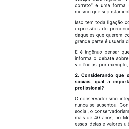
correto” é uma forma 
mesmo que supostamente a
Isso tem toda ligação c
expressões do preconce
daqueles que querem co
grande parte é usuária d
E é ingênuo pensar que
informa o debate sobre
violências, por exemplo
2. Considerando que o
sociais, qual a impor
profissional?
O conservadorismo integ
nunca se ausentou. Con
social, o conservadoris
mais de 40 anos, no Mo
essas ideias e valores u