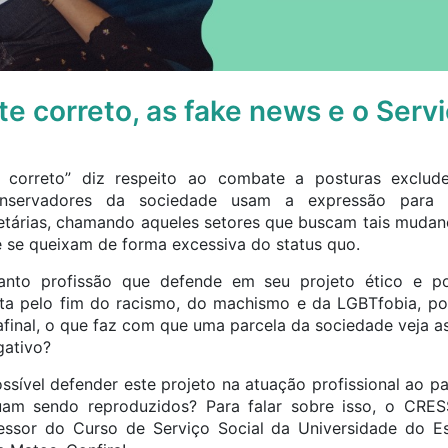
e correto, as fake news e o Servi
 correto” diz respeito ao combate a posturas excluden
conservadores da sociedade usam a expressão para d
tárias, chamando aqueles setores que buscam tais mudan
e se queixam de forma excessiva do status quo.
uanto profissão que defende em seu projeto ético e p
 luta pelo fim do racismo, do machismo e da LGBTfobia, p
final, o que faz com que uma parcela da sociedade veja 
gativo?
ssível defender este projeto na atuação profissional ao p
nuam sendo reproduzidos? Para falar sobre isso, o CR
ofessor do Curso de Serviço Social da Universidade do E