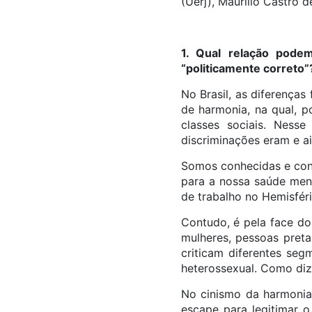
(Uerj), Maurílio Castro d
1. Qual relação podem
“politicamente correto”
No Brasil, as diferença
de harmonia, na qual, p
classes sociais. Ness
discriminações eram e ai
Somos conhecidas e conh
para a nossa saúde men
de trabalho no Hemisfér
Contudo, é pela face do
mulheres, pessoas preta
criticam diferentes se
heterossexual. Como diz
No cinismo da harmonia i
escape para legitimar o