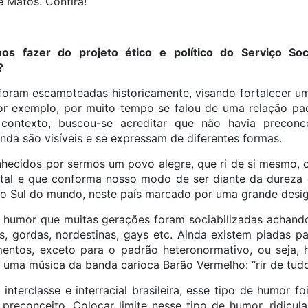
e Matos. Confira!
os fazer do projeto ético e político do Serviço So
?
s foram escamoteadas historicamente, visando fortalecer u
or exemplo, por muito tempo se falou de uma relação pací
e contexto, buscou-se acreditar que não havia preconc
nda são visíveis e se expressam de diferentes formas.
ecidos por sermos um povo alegre, que ri de si mesmo, 
tal e que conforma nosso modo de ser diante da dureza 
io Sul do mundo, neste país marcado por uma grande desig
 humor que muitas gerações foram sociabilizadas achand
s, gordas, nordestinas, gays etc. Ainda existem piadas p
gmentos, exceto para o padrão heteronormativo, ou seja,
 uma música da banda carioca Barão Vermelho: “rir de tud
nterclasse e interracial brasileira, esse tipo de humor foi
 preconceito. Colocar limite nesse tipo de humor, ridicula