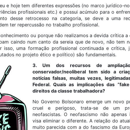
veu e hoje tem diferentes expressões (no marco jurídico-n
iências profissionais etc.) e possui acúmulo para o enfr
nto desse retrocesso na categoria, se deve a uma re
em ter repercussão no trabalho profissional.
onhecimento ou porque não realizamos a devida crítica a 
cabam caindo num canto da sereia que de novo, não tem 
 isso, uma formação profissional continuada e crítica,
ados no projeto ético e político) são fundamentais.
3. Um dos recursos de ampliaçã
conservador/neoliberal tem sido a cri
notícias falsas, muitas vezes, legitimad
Federal. Quais as implicações das “fak
direitos da classe trabalhadora?
No Governo Bolsonaro emerge um novo pro
cruel e perigoso, trata-se de um pr
neofascistas. O neofascismo não apenas 
visa eliminar o diferente. A relação do at
muito parecida com a do fascismo da Europ