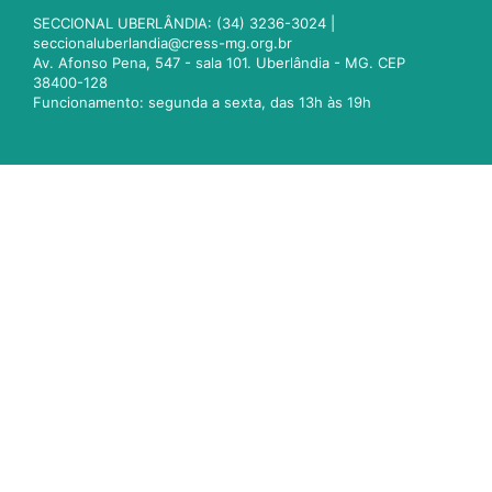
SECCIONAL UBERLÂNDIA: (34) 3236-3024 |
seccionaluberlandia@cress-mg.org.br
Av. Afonso Pena, 547 - sala 101. Uberlândia - MG. CEP
38400-128
Funcionamento: segunda a sexta, das 13h às 19h