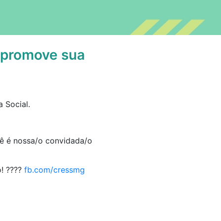
 promove sua
 Social.
cê é nossa/o convidada/o
! ????
fb.com/cressmg