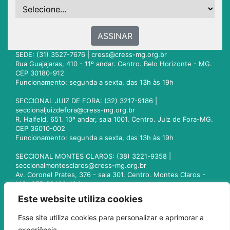
ASSINAR
SEDE: (31) 3527-7676 |
cress@cress-mg.org.br
Rua Guajajaras, 410 - 11º andar. Centro. Belo Horizonte - MG.
CEP 30180-912
Funcionamento: segunda a sexta, das 13h às 19h
SECCIONAL JUIZ DE FORA: (32) 3217-9186 |
seccionaljuizdefora@cress-mg.org.br
R. Halfeld, 651. 10º andar, sala 1001. Centro. Juiz de Fora-MG.
CEP 36010-002
Funcionamento: segunda a sexta, das 13h às 19h
SECCIONAL MONTES CLAROS: (38) 3221-9358 |
seccionalmontesclaros@cress-mg.org.br
Av. Coronel Prates, 376 - sala 301. Centro. Montes Claros -
MG. CEP 39400-104
Funcionamento: segunda a sexta, das 13h às 19h
Este website utiliza cookies
SECCIONAL UBERLÂNDIA: (34) 3236-3024 |
Esse site utiliza cookies para personalizar e aprimorar a
seccionaluberlandia@cress-mg.org.br
experiência.