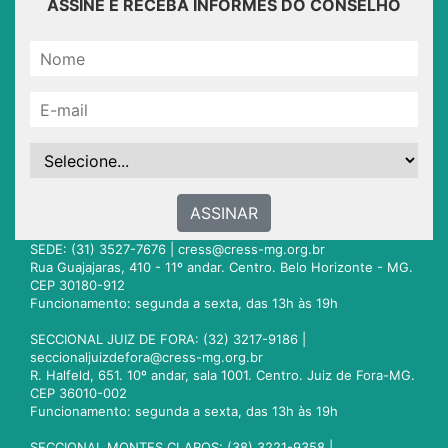
ASSINE E RECEBA INFORMES DO CONSELHO
ASSINAR
SEDE: (31) 3527-7676 |
cress@cress-mg.org.br
Rua Guajajaras, 410 - 11º andar. Centro. Belo Horizonte - MG.
CEP 30180-912
Funcionamento: segunda a sexta, das 13h às 19h
SECCIONAL JUIZ DE FORA: (32) 3217-9186 |
seccionaljuizdefora@cress-mg.org.br
R. Halfeld, 651. 10º andar, sala 1001. Centro. Juiz de Fora-MG.
CEP 36010-002
Funcionamento: segunda a sexta, das 13h às 19h
SECCIONAL MONTES CLAROS: (38) 3221-9358 |