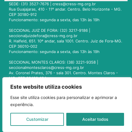
SEDE: (31) 3527-7676 |
cress@cress-mg.org.br
Rua Guajajaras, 410 - 11º andar. Centro. Belo Horizonte - MG.
CEP 30180-912
Funcionamento: segunda a sexta, das 13h às 19h
SECCIONAL JUIZ DE FORA: (32) 3217-9186 |
seccionaljuizdefora@cress-mg.org.br
R. Halfeld, 651. 10º andar, sala 1001. Centro. Juiz de Fora-MG.
CEP 36010-002
Funcionamento: segunda a sexta, das 13h às 19h
SECCIONAL MONTES CLAROS: (38) 3221-9358 |
seccionalmontesclaros@cress-mg.org.br
Av. Coronel Prates, 376 - sala 301. Centro. Montes Claros -
MG. CEP 39400-104
Funcionamento: segunda a sexta, das 13h às 19h
Este website utiliza cookies
SECCIONAL UBERLÂNDIA: (34) 3236-3024 |
Esse site utiliza cookies para personalizar e aprimorar a
seccionaluberlandia@cress-mg.org.br
experiência.
Av. Afonso Pena, 547 - sala 101. Uberlândia - MG. CEP
38400-128
Funcionamento: segunda a sexta, das 13h às 19h
Customizar
Aceitar todos