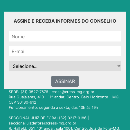
ASSINE E RECEBA INFORMES DO CONSELHO
ASSINAR
SEDE: (31) 3527-7676 |
cress@cress-mg.org.br
Rua Guajajaras, 410 - 11º andar. Centro. Belo Horizonte - MG.
CEP 30180-912
Funcionamento: segunda a sexta, das 13h às 19h
SECCIONAL JUIZ DE FORA: (32) 3217-9186 |
seccionaljuizdefora@cress-mg.org.br
R. Halfeld, 651. 10º andar, sala 1001. Centro. Juiz de Fora-MG.