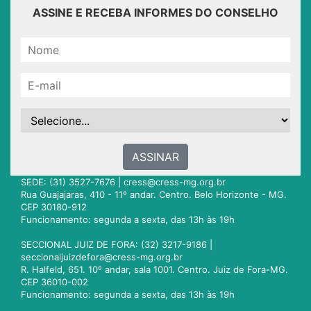
ASSINE E RECEBA INFORMES DO CONSELHO
ASSINAR
SEDE: (31) 3527-7676 |
cress@cress-mg.org.br
Rua Guajajaras, 410 - 11º andar. Centro. Belo Horizonte - MG.
CEP 30180-912
Funcionamento: segunda a sexta, das 13h às 19h
SECCIONAL JUIZ DE FORA: (32) 3217-9186 |
seccionaljuizdefora@cress-mg.org.br
R. Halfeld, 651. 10º andar, sala 1001. Centro. Juiz de Fora-MG.
CEP 36010-002
Funcionamento: segunda a sexta, das 13h às 19h