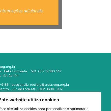
Informações adicionais
mg.org.br
tro. Belo Horizonte - MG. CEP 30180-912
s 13h às 19h
-9186 |
seccionaljuizdefora@cress-mg.org.br
1. Centro. Juiz de Fora-MG. CEP 36010-002
s 13h às 19h
Este website utiliza cookies
221-9358 |
seccionalmontesclaros@cress-
Esse site utiliza cookies para personalizar e aprimorar a