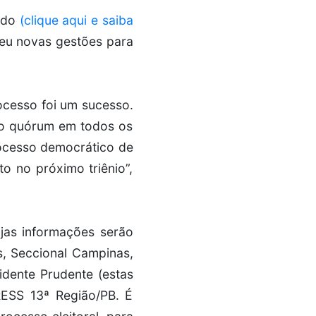
rido
(clique aqui e saiba
egeu novas gestões para
rocesso foi um sucesso.
r o quórum em todos os
rocesso democrático de
o no próximo triênio”,
ujas informações serão
s, Seccional Campinas,
idente Prudente (estas
ESS 13ª Região/PB. É