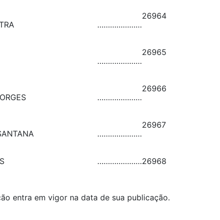
26964
NTRA
…………………
26965
…………………
26966
BORGES
…………………
26967
SANTANA
…………………
S
…………………
26968
lução entra em vigor na data de sua publicação.