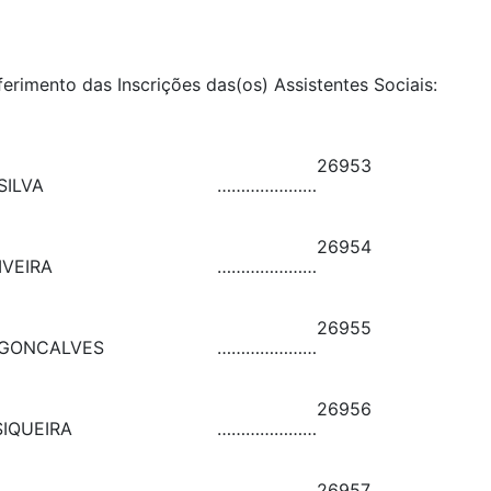
ferimento das Inscrições das(os) Assistentes Sociais:
26953
SILVA
…………………
26954
IVEIRA
…………………
26955
Z GONCALVES
…………………
26956
SIQUEIRA
…………………
26957