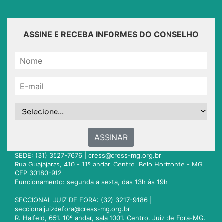
ASSINE E RECEBA INFORMES DO CONSELHO
ASSINAR
SEDE: (31) 3527-7676 |
cress@cress-mg.org.br
Rua Guajajaras, 410 - 11º andar. Centro. Belo Horizonte - MG.
CEP 30180-912
Funcionamento: segunda a sexta, das 13h às 19h
SECCIONAL JUIZ DE FORA: (32) 3217-9186 |
seccionaljuizdefora@cress-mg.org.br
R. Halfeld, 651. 10º andar, sala 1001. Centro. Juiz de Fora-MG.