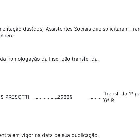
umentação das(dos) Assistentes Sociais que solicitaram Tra
gênere.
ida homologação da Inscrição transferida.
Transf. da 1ª p
S PRESOTTI
……………..
26889
………..
6ª R.
entra em vigor na data de sua publicação.