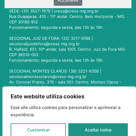
ASSINAR
SEDE: (31) 3527-7676 |
cress@cress-mg.org.br
Rua Guajajaras, 410 - 11º andar. Centro. Belo Horizonte - MG.
CEP 30180-912
Funcionamento: segunda a sexta, das 13h às 19h
SECCIONAL JUIZ DE FORA: (32) 3217-9186 |
seccionaljuizdefora@cress-mg.org.br
R. Halfeld, 651. 10º andar, sala 1001. Centro. Juiz de Fora-MG.
CEP 36010-002
Funcionamento: segunda a sexta, das 13h às 19h
SECCIONAL MONTES CLAROS: (38) 3221-9358 |
seccionalmontesclaros@cress-mg.org.br
Av. Coronel Prates, 376 - sala 301. Centro. Montes Claros -
MG. CEP 39400-104
Funcionamento: segunda a sexta, das 13h às 19h
Este website utiliza cookies
SECCIONAL UBERLÂNDIA: (34) 3236-3024 |
Esse site utiliza cookies para personalizar e aprimorar a
seccionaluberlandia@cress-mg.org.br
experiência.
Av. Afonso Pena, 547 - sala 101. Uberlândia - MG. CEP
38400-128
Funcionamento: segunda a sexta, das 13h às 19h
Customizar
Aceitar todos