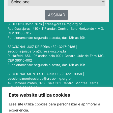
ASSINAR
SEDE: (31) 3527-7676 |
cress@cress-mg.org.br
Rua Guajajaras, 410 - 11º andar. Centro. Belo Horizonte - MG.
CEP 30180-912
Funcionamento: segunda a sexta, das 13h às 19h
SECCIONAL JUIZ DE FORA: (32) 3217-9186 |
seccionaljuizdefora@cress-mg.org.br
R. Halfeld, 651. 10º andar, sala 1001. Centro. Juiz de Fora-MG.
CEP 36010-002
Funcionamento: segunda a sexta, das 13h às 19h
SECCIONAL MONTES CLAROS: (38) 3221-9358 |
seccionalmontesclaros@cress-mg.org.br
Av. Coronel Prates, 376 - sala 301. Centro. Montes Claros -
MG. CEP 39400-104
Funcionamento: segunda a sexta, das 13h às 19h
Este website utiliza cookies
SECCIONAL UBERLÂNDIA: (34) 3236-3024 |
Esse site utiliza cookies para personalizar e aprimorar a
seccionaluberlandia@cress-mg.org.br
experiência.
Av. Afonso Pena, 547 - sala 101. Uberlândia - MG. CEP