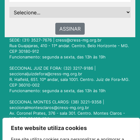
ASSINAR
SEDE: (31) 3527-7676 |
cress@cress-mg.org.br
Rua Guajajaras, 410 - 11º andar. Centro. Belo Horizonte - MG.
CEP 30180-912
Funcionamento: segunda a sexta, das 13h às 19h
SECCIONAL JUIZ DE FORA: (32) 3217-9186 |
seccionaljuizdefora@cress-mg.org.br
R. Halfeld, 651. 10º andar, sala 1001. Centro. Juiz de Fora-MG.
CEP 36010-002
Funcionamento: segunda a sexta, das 13h às 19h
SECCIONAL MONTES CLAROS: (38) 3221-9358 |
seccionalmontesclaros@cress-mg.org.br
Av. Coronel Prates, 376 - sala 301. Centro. Montes Claros -
MG. CEP 39400-104
Funcionamento: segunda a sexta, das 13h às 19h
Este website utiliza cookies
SECCIONAL UBERLÂNDIA: (34) 3236-3024 |
Esse site utiliza cookies para personalizar e aprimorar a