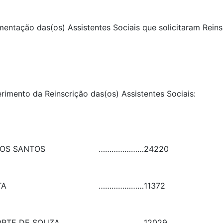
umentação das(os) Assistentes Sociais que solicitaram Rein
erimento da Reinscrição das(os) Assistentes Sociais:
DOS SANTOS
…………………
24220
TA
…………………
11372
ORTE DE SOUZA
…………………
12029