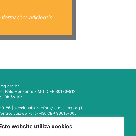
Informações adicionais
mg.org.br
tro. Belo Horizonte - MG. CEP 30180-912
s 13h às 19h
-9186 |
seccionaljuizdefora@cress-mg.org.br
1. Centro. Juiz de Fora-MG. CEP 36010-002
s 13h às 19h
Este website utiliza cookies
221-9358 |
seccionalmontesclaros@cress-