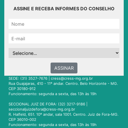
ASSINE E RECEBA INFORMES DO CONSELHO
ASSINAR
SEDE: (31) 3527-7676 |
cress@cress-mg.org.br
Rua Guajajaras, 410 - 11º andar. Centro. Belo Horizonte - MG.
CEP 30180-912
Funcionamento: segunda a sexta, das 13h às 19h
SECCIONAL JUIZ DE FORA: (32) 3217-9186 |
seccionaljuizdefora@cress-mg.org.br
R. Halfeld, 651. 10º andar, sala 1001. Centro. Juiz de Fora-MG.
CEP 36010-002
Funcionamento: segunda a sexta, das 13h às 19h