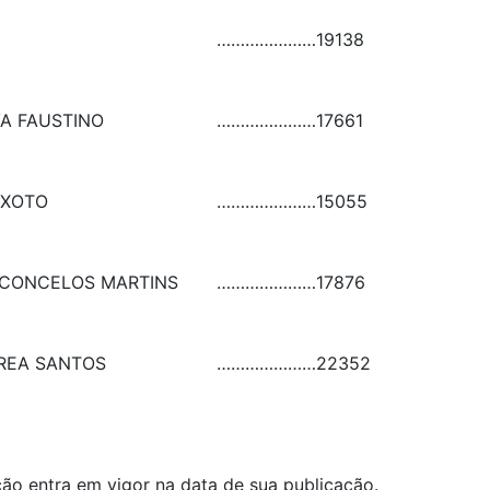
…………………
19138
VA FAUSTINO
…………………
17661
IXOTO
…………………
15055
SCONCELOS MARTINS
…………………
17876
REA SANTOS
…………………
22352
lução entra em vigor na data de sua publicação.