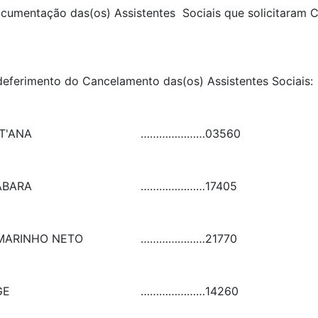
 documentação das(os) Assistentes Sociais que solicitaram
 deferimento do Cancelamento das(os) Assistentes Sociai
T'ANA
…………………
03560
ABARA
…………………
17405
MARINHO NETO
…………………
21770
GE
…………………
14260