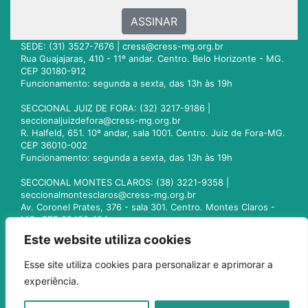
ASSINAR
SEDE: (31) 3527-7676 |
cress@cress-mg.org.br
Rua Guajajaras, 410 - 11º andar. Centro. Belo Horizonte - MG.
CEP 30180-912
Funcionamento: segunda a sexta, das 13h às 19h
SECCIONAL JUIZ DE FORA: (32) 3217-9186 |
seccionaljuizdefora@cress-mg.org.br
R. Halfeld, 651. 10º andar, sala 1001. Centro. Juiz de Fora-MG.
CEP 36010-002
Funcionamento: segunda a sexta, das 13h às 19h
SECCIONAL MONTES CLAROS: (38) 3221-9358 |
seccionalmontesclaros@cress-mg.org.br
Av. Coronel Prates, 376 - sala 301. Centro. Montes Claros -
MG. CEP 39400-104
Funcionamento: segunda a sexta, das 13h às 19h
Este website utiliza cookies
SECCIONAL UBERLÂNDIA: (34) 3236-3024 |
Esse site utiliza cookies para personalizar e aprimorar a
seccionaluberlandia@cress-mg.org.br
experiência.
Av. Afonso Pena, 547 - sala 101. Uberlândia - MG. CEP
38400-128
Funcionamento: segunda a sexta, das 13h às 19h