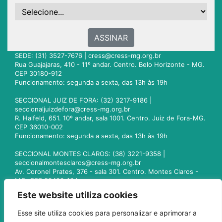
ASSINAR
SEDE: (31) 3527-7676 |
cress@cress-mg.org.br
Rua Guajajaras, 410 - 11º andar. Centro. Belo Horizonte - MG.
CEP 30180-912
Funcionamento: segunda a sexta, das 13h às 19h
SECCIONAL JUIZ DE FORA: (32) 3217-9186 |
seccionaljuizdefora@cress-mg.org.br
R. Halfeld, 651. 10º andar, sala 1001. Centro. Juiz de Fora-MG.
CEP 36010-002
Funcionamento: segunda a sexta, das 13h às 19h
SECCIONAL MONTES CLAROS: (38) 3221-9358 |
seccionalmontesclaros@cress-mg.org.br
Av. Coronel Prates, 376 - sala 301. Centro. Montes Claros -
MG. CEP 39400-104
Funcionamento: segunda a sexta, das 13h às 19h
Este website utiliza cookies
SECCIONAL UBERLÂNDIA: (34) 3236-3024 |
Esse site utiliza cookies para personalizar e aprimorar a
seccionaluberlandia@cress-mg.org.br