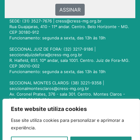
ASSINAR
SEDE: (31) 3527-7676 |
cress@cress-mg.org.br
Rua Guajajaras, 410 - 11º andar. Centro. Belo Horizonte - MG.
CEP 30180-912
Funcionamento: segunda a sexta, das 13h às 19h
SECCIONAL JUIZ DE FORA: (32) 3217-9186 |
seccionaljuizdefora@cress-mg.org.br
R. Halfeld, 651. 10º andar, sala 1001. Centro. Juiz de Fora-MG.
CEP 36010-002
Funcionamento: segunda a sexta, das 13h às 19h
SECCIONAL MONTES CLAROS: (38) 3221-9358 |
seccionalmontesclaros@cress-mg.org.br
Av. Coronel Prates, 376 - sala 301. Centro. Montes Claros -
MG. CEP 39400-104
Funcionamento: segunda a sexta, das 13h às 19h
Este website utiliza cookies
SECCIONAL UBERLÂNDIA: (34) 3236-3024 |
Esse site utiliza cookies para personalizar e aprimorar a
seccionaluberlandia@cress-mg.org.br
experiência.
Av. Afonso Pena, 547 - sala 101. Uberlândia - MG. CEP
38400-128
Funcionamento: segunda a sexta, das 13h às 19h