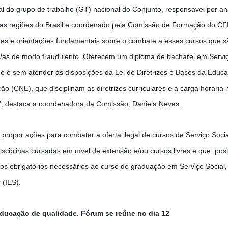
al do grupo de trabalho (GT) nacional do Conjunto, responsável por a
 as regiões do Brasil e coordenado pela Comissão de Formação do C
s e orientações fundamentais sobre o combate a esses cursos que são
s/as de modo fraudulento. Oferecem um diploma de bacharel em Servi
 e sem atender às disposições da Lei de Diretrizes e Bases da Educ
o (CNE), que disciplinam as diretrizes curriculares e a carga horária
”, destaca a coordenadora da Comissão, Daniela Neves.
 e propor ações para combater a oferta ilegal de cursos de Serviço Soci
isciplinas cursadas em nível de extensão e/ou cursos livres e que, pos
os obrigatórios necessários ao curso de graduação em Serviço Socia
 (IES).
 educação de qualidade. Fórum se reúne no dia 12