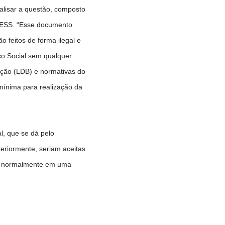
nalisar a questão, composto
FESS. “Esse documento
 feitos de forma ilegal e
ço Social sem qualquer
ação (LDB) e normativas do
 mínima para realização da
al, que se dá pelo
teriormente, seriam aceitas
l, normalmente em uma