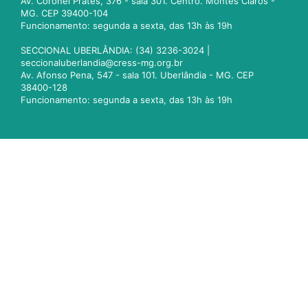
Av. Coronel Prates, 376 - sala 301. Centro. Montes Claros -
MG. CEP 39400-104
Funcionamento: segunda a sexta, das 13h às 19h
SECCIONAL UBERLÂNDIA: (34) 3236-3024 |
seccionaluberlandia@cress-mg.org.br
Av. Afonso Pena, 547 - sala 101. Uberlândia - MG. CEP
38400-128
Funcionamento: segunda a sexta, das 13h às 19h