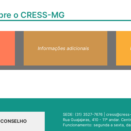
obre o CRESS-MG
Informações adicionais
SEDE: (31) 3527-7676 |
cress@cress-
Rua Guajajaras, 410 - 11º andar. Cen
O CONSELHO
Funcionamento: segunda a sexta, da