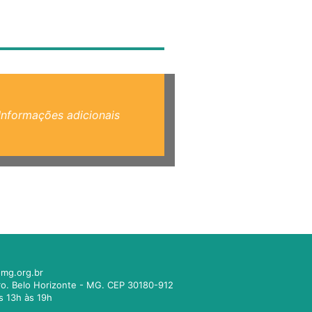
Informações adicionais
mg.org.br
tro. Belo Horizonte - MG. CEP 30180-912
s 13h às 19h