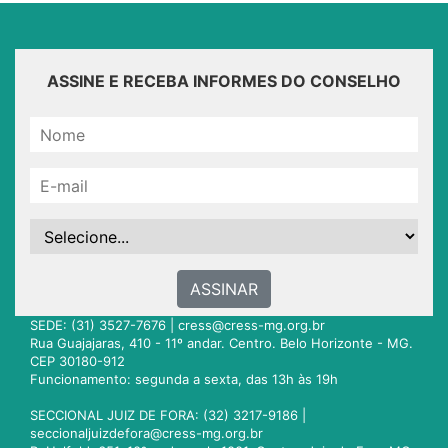
ASSINE E RECEBA INFORMES DO CONSELHO
ASSINAR
SEDE: (31) 3527-7676 |
cress@cress-mg.org.br
Rua Guajajaras, 410 - 11º andar. Centro. Belo Horizonte - MG.
CEP 30180-912
Funcionamento: segunda a sexta, das 13h às 19h
SECCIONAL JUIZ DE FORA: (32) 3217-9186 |
seccionaljuizdefora@cress-mg.org.br