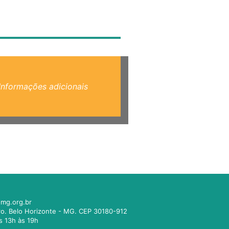
Informações adicionais
mg.org.br
tro. Belo Horizonte - MG. CEP 30180-912
s 13h às 19h