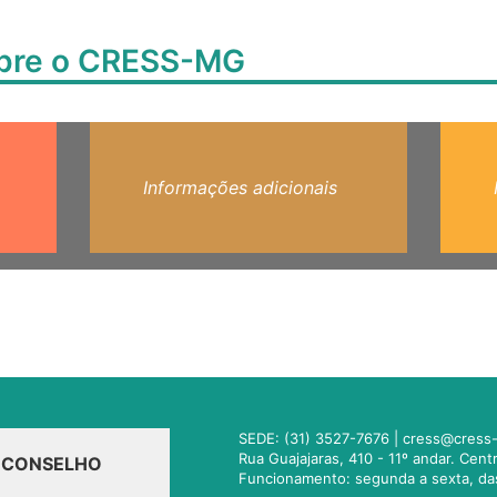
obre o CRESS-MG
Informações adicionais
SEDE: (31) 3527-7676 |
cress@cress-
Rua Guajajaras, 410 - 11º andar. Cen
O CONSELHO
Funcionamento: segunda a sexta, da