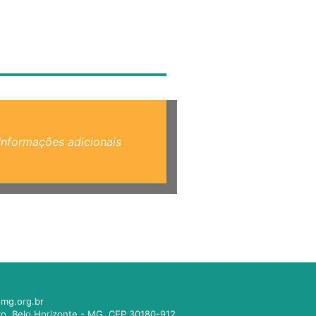
Informações adicionais
mg.org.br
tro. Belo Horizonte - MG. CEP 30180-912