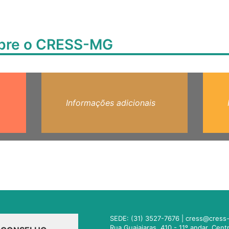
obre o CRESS-MG
Informações adicionais
SEDE: (31) 3527-7676 |
cress@cress-
Rua Guajajaras, 410 - 11º andar. Cen