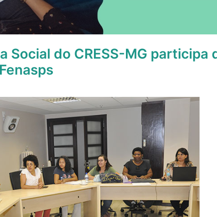
a Social do CRESS-MG participa 
Fenasps