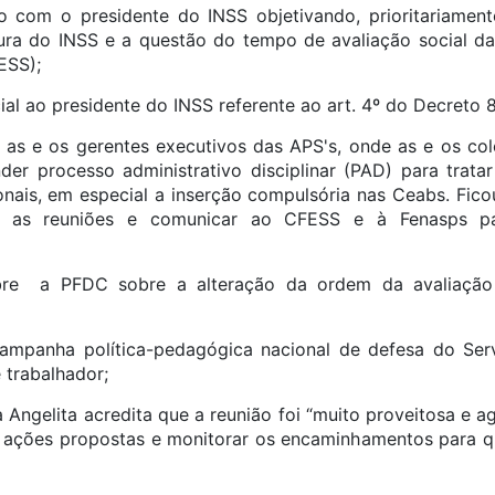
ão com o presidente do INSS objetivando, prioritariament
tura do INSS e a questão do tempo de avaliação social d
ESS);
cial ao presidente do INSS referente ao art. 4º do Decreto
 as e os gerentes executivos das APS's, onde as e os co
er processo administrativo disciplinar (PAD) para tratar
ionais, em especial a inserção compulsória nas Ceabs. Fico
ar as reuniões e comunicar ao CFESS e à Fenasps p
obre a PFDC sobre a alteração da ordem da avaliação
ampanha política-pedagógica nacional de defesa do Ser
 trabalhador;
a Angelita acredita que a reunião foi “muito proveitosa e 
s ações propostas e monitorar os encaminhamentos para 