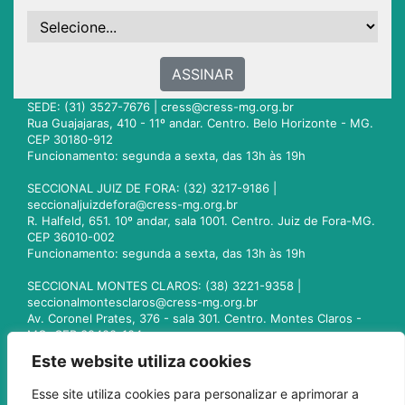
ASSINAR
SEDE: (31) 3527-7676 |
cress@cress-mg.org.br
Rua Guajajaras, 410 - 11º andar. Centro. Belo Horizonte - MG.
CEP 30180-912
Funcionamento: segunda a sexta, das 13h às 19h
SECCIONAL JUIZ DE FORA: (32) 3217-9186 |
seccionaljuizdefora@cress-mg.org.br
R. Halfeld, 651. 10º andar, sala 1001. Centro. Juiz de Fora-MG.
CEP 36010-002
Funcionamento: segunda a sexta, das 13h às 19h
SECCIONAL MONTES CLAROS: (38) 3221-9358 |
seccionalmontesclaros@cress-mg.org.br
Av. Coronel Prates, 376 - sala 301. Centro. Montes Claros -
MG. CEP 39400-104
Funcionamento: segunda a sexta, das 13h às 19h
Este website utiliza cookies
SECCIONAL UBERLÂNDIA: (34) 3236-3024 |
Esse site utiliza cookies para personalizar e aprimorar a
seccionaluberlandia@cress-mg.org.br