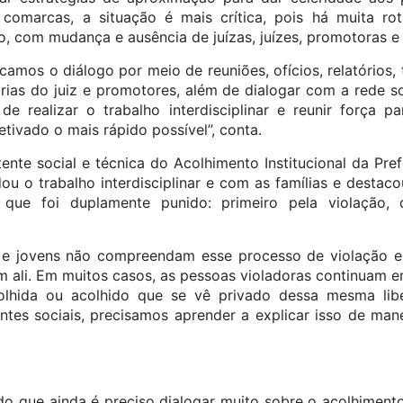
comarcas, a situação é mais crítica, pois há muita ro
rio, com mudança e ausência de juízas, juízes, promotoras 
camos o diálogo por meio de reuniões, ofícios, relatórios,
ias do juiz e promotores, além de dialogar com a rede so
 de realizar o trabalho interdisciplinar e reunir força p
fetivado o mais rápido possível”, conta.
tente social e técnica do Acolhimento Institucional da Pre
ou o trabalho interdisciplinar e com as famílias e destaco
que foi duplamente punido: primeiro pela violação,
 e jovens não compreendam esse processo de violação e
em ali. Em muitos casos, as pessoas violadoras continuam e
olhida ou acolhido que se vê privado dessa mesma libe
entes sociais, precisamos aprender a explicar isso de mane
do que ainda é preciso dialogar muito sobre o acolhimento,