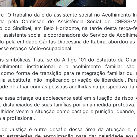
e “O trabalho da e do assistente social no Acolhimento Ins
vida pela Comissão de Assistência Social do CRESS-
rio do Sindibel, em Belo Horizonte, na tarde desta terça-f
s, assistente social e coordenadora do Serviço de Acolhi
ido pela entidade Cáritas Diocesana de Itabira, abordou as
nesse espaço sócio-ocupacional.
 simbólicas, trata-se do Artigo 101 do Estatuto da Cri
lhimento institucional e o acolhimento familiar são
is como forma de transição para reintegração familiar ou, 
ia substituta, não implicando privação de liberdade”. Pa
ade de atuar com as pessoas acolhidas na perspectiva da g
e essa criança ou adolescente está em situação de risco, 
 distanciados de suas famílias por uma medida protetiva. 
olhidos veem a situação como castigo e punição, quando, 
 a profissional.
de Justiça é outro desafio dessa área da atuação e, 
sar estratégias de aproximação para dar celeridade aos 