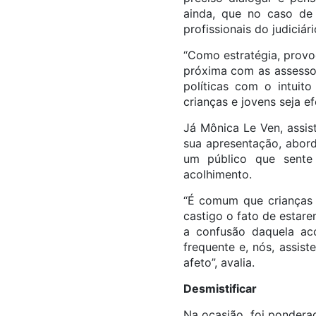
ainda, que no caso de 
profissionais do judiciá
“Como estratégia, provo
próxima com as assessor
políticas com o intuito
crianças e jovens seja e
Já Mônica Le Ven, assis
sua apresentação, abord
um público que sente 
acolhimento.
“É comum que crianças
castigo o fato de estar
a confusão daquela ac
frequente e, nós, assist
afeto”, avalia.
Desmistificar
Na ocasião, foi pondera