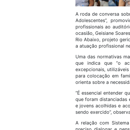
A roda de conversa sobr
Adolescentes”, promo
profissionais ao auditó
ocasião, Geisiane Soare
Rio Abaixo, projeto ger
a atuação profissional 
Uma das normativas mais
que indica que “o aco
excepcionais, utilizáve
para colocação em famíl
orienta sobre a necessid
“É essencial entender qu
que foram distanciadas e
e jovens acolhidas e ac
sendo exercido”, observa
A relação com Sistema 
preciso dialogar e pen