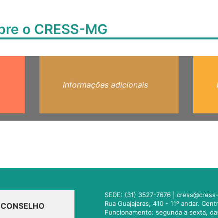
obre o CRESS-MG
Informações adicionais
SEDE: (31) 3527-7676 |
cress@cress-
Rua Guajajaras, 410 - 11º andar. Cen
O CONSELHO
Funcionamento: segunda a sexta, da