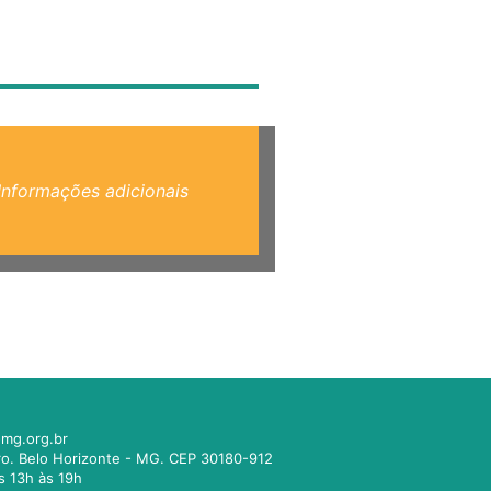
Informações adicionais
mg.org.br
tro. Belo Horizonte - MG. CEP 30180-912
s 13h às 19h