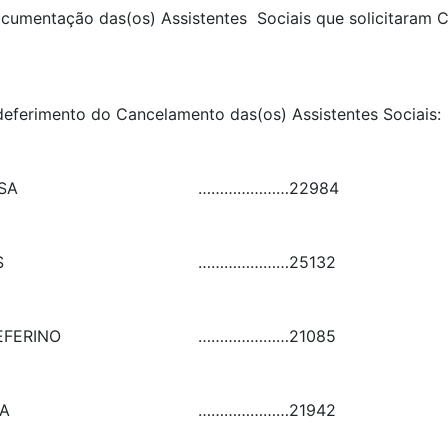
 documentação das(os) Assistentes Sociais que solicitaram
 deferimento do Cancelamento das(os) Assistentes Sociai
SA
…………………
22984
S
…………………
25132
EFERINO
…………………
21085
ZA
…………………
21942