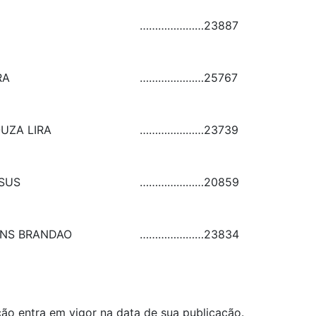
…………………
23887
RA
…………………
25767
UZA LIRA
…………………
23739
SUS
…………………
20859
INS BRANDAO
…………………
23834
lução entra em vigor na data de sua publicação.