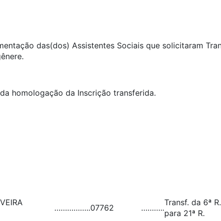
umentação das(dos) Assistentes Sociais que solicitaram Tra
gênere.
ida homologação da Inscrição transferida.
VEIRA
Transf. da 6ª R.
……………..
07762
………..
para 21ª R.