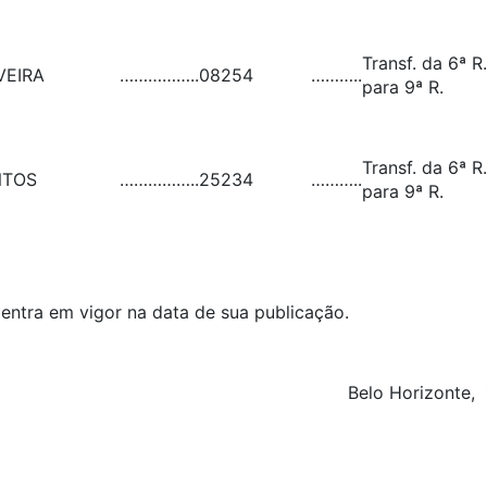
Transf. da 6ª R.
VEIRA
……………..
08254
………..
para 9ª R.
Transf. da 6ª R.
NTOS
……………..
25234
………..
para 9ª R.
 entra em vigor na data de sua publicação.
Belo Horizonte, 