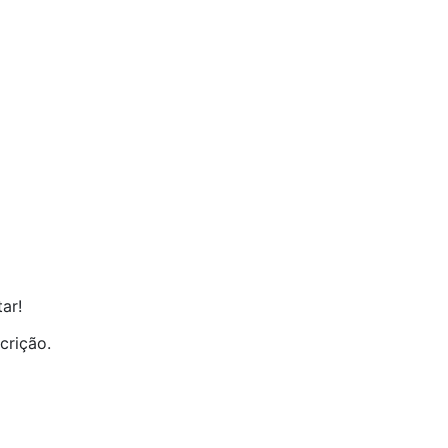
ar!
crição.