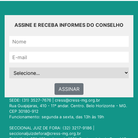
ASSINE E RECEBA INFORMES DO CONSELHO
ASSINAR
SEDE: (31) 3527-7676 |
cress@cress-mg.org.br
Rua Guajajaras, 410 - 11º andar. Centro. Belo Horizonte - MG.
CEP 30180-912
Funcionamento: segunda a sexta, das 13h às 19h
SECCIONAL JUIZ DE FORA: (32) 3217-9186 |
seccionaljuizdefora@cress-mg.org.br