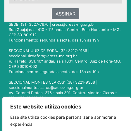
ASSINAR
SEDE: (31) 3527-7676 |
cress@cress-mg.org.br
Rua Guajajaras, 410 - 11º andar. Centro. Belo Horizonte - MG.
CEP 30180-912
Funcionamento: segunda a sexta, das 13h às 19h
SECCIONAL JUIZ DE FORA: (32) 3217-9186 |
seccionaljuizdefora@cress-mg.org.br
R. Halfeld, 651. 10º andar, sala 1001. Centro. Juiz de Fora-MG.
CEP 36010-002
Funcionamento: segunda a sexta, das 13h às 19h
SECCIONAL MONTES CLAROS: (38) 3221-9358 |
seccionalmontesclaros@cress-mg.org.br
Av. Coronel Prates, 376 - sala 301. Centro. Montes Claros -
MG. CEP 39400-104
Funcionamento: segunda a sexta, das 13h às 19h
Este website utiliza cookies
SECCIONAL UBERLÂNDIA: (34) 3236-3024 |
Esse site utiliza cookies para personalizar e aprimorar a
seccionaluberlandia@cress-mg.org.br
experiência.
Av. Afonso Pena, 547 - sala 101. Uberlândia - MG. CEP
38400-128