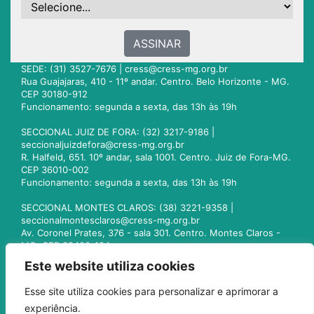
ASSINAR
SEDE: (31) 3527-7676 |
cress@cress-mg.org.br
Rua Guajajaras, 410 - 11º andar. Centro. Belo Horizonte - MG.
CEP 30180-912
Funcionamento: segunda a sexta, das 13h às 19h
SECCIONAL JUIZ DE FORA: (32) 3217-9186 |
seccionaljuizdefora@cress-mg.org.br
R. Halfeld, 651. 10º andar, sala 1001. Centro. Juiz de Fora-MG.
CEP 36010-002
Funcionamento: segunda a sexta, das 13h às 19h
SECCIONAL MONTES CLAROS: (38) 3221-9358 |
seccionalmontesclaros@cress-mg.org.br
Av. Coronel Prates, 376 - sala 301. Centro. Montes Claros -
MG. CEP 39400-104
Funcionamento: segunda a sexta, das 13h às 19h
Este website utiliza cookies
SECCIONAL UBERLÂNDIA: (34) 3236-3024 |
Esse site utiliza cookies para personalizar e aprimorar a
seccionaluberlandia@cress-mg.org.br
experiência.
Av. Afonso Pena, 547 - sala 101. Uberlândia - MG. CEP