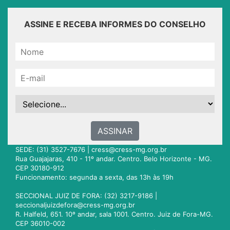
ASSINE E RECEBA INFORMES DO CONSELHO
ASSINAR
SEDE: (31) 3527-7676 |
cress@cress-mg.org.br
Rua Guajajaras, 410 - 11º andar. Centro. Belo Horizonte - MG.
CEP 30180-912
Funcionamento: segunda a sexta, das 13h às 19h
SECCIONAL JUIZ DE FORA: (32) 3217-9186 |
seccionaljuizdefora@cress-mg.org.br
R. Halfeld, 651. 10º andar, sala 1001. Centro. Juiz de Fora-MG.
CEP 36010-002