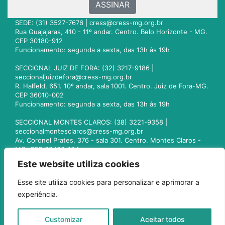
ASSINAR
SEDE: (31) 3527-7676 |
cress@cress-mg.org.br
Rua Guajajaras, 410 - 11º andar. Centro. Belo Horizonte - MG.
CEP 30180-912
Funcionamento: segunda a sexta, das 13h às 19h
SECCIONAL JUIZ DE FORA: (32) 3217-9186 |
seccionaljuizdefora@cress-mg.org.br
R. Halfeld, 651. 10º andar, sala 1001. Centro. Juiz de Fora-MG.
CEP 36010-002
Funcionamento: segunda a sexta, das 13h às 19h
SECCIONAL MONTES CLAROS: (38) 3221-9358 |
seccionalmontesclaros@cress-mg.org.br
Av. Coronel Prates, 376 - sala 301. Centro. Montes Claros -
MG. CEP 39400-104
Funcionamento: segunda a sexta, das 13h às 19h
Este website utiliza cookies
SECCIONAL UBERLÂNDIA: (34) 3236-3024 |
Esse site utiliza cookies para personalizar e aprimorar a
seccionaluberlandia@cress-mg.org.br
experiência.
Av. Afonso Pena, 547 - sala 101. Uberlândia - MG. CEP
38400-128
Funcionamento: segunda a sexta, das 13h às 19h
Customizar
Aceitar todos