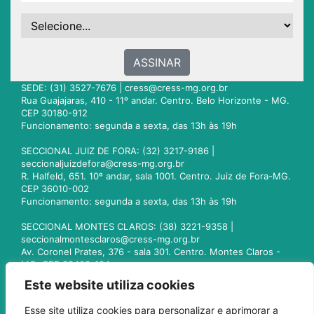
ASSINAR
SEDE: (31) 3527-7676 |
cress@cress-mg.org.br
Rua Guajajaras, 410 - 11º andar. Centro. Belo Horizonte - MG.
CEP 30180-912
Funcionamento: segunda a sexta, das 13h às 19h
SECCIONAL JUIZ DE FORA: (32) 3217-9186 |
seccionaljuizdefora@cress-mg.org.br
R. Halfeld, 651. 10º andar, sala 1001. Centro. Juiz de Fora-MG.
CEP 36010-002
Funcionamento: segunda a sexta, das 13h às 19h
SECCIONAL MONTES CLAROS: (38) 3221-9358 |
seccionalmontesclaros@cress-mg.org.br
Av. Coronel Prates, 376 - sala 301. Centro. Montes Claros -
MG. CEP 39400-104
Funcionamento: segunda a sexta, das 13h às 19h
Este website utiliza cookies
SECCIONAL UBERLÂNDIA: (34) 3236-3024 |
Esse site utiliza cookies para personalizar e aprimorar a