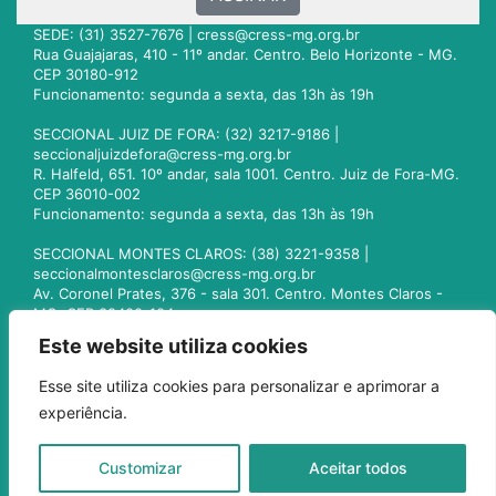
SEDE: (31) 3527-7676 |
cress@cress-mg.org.br
Rua Guajajaras, 410 - 11º andar. Centro. Belo Horizonte - MG.
CEP 30180-912
Funcionamento: segunda a sexta, das 13h às 19h
SECCIONAL JUIZ DE FORA: (32) 3217-9186 |
seccionaljuizdefora@cress-mg.org.br
R. Halfeld, 651. 10º andar, sala 1001. Centro. Juiz de Fora-MG.
CEP 36010-002
Funcionamento: segunda a sexta, das 13h às 19h
SECCIONAL MONTES CLAROS: (38) 3221-9358 |
seccionalmontesclaros@cress-mg.org.br
Av. Coronel Prates, 376 - sala 301. Centro. Montes Claros -
MG. CEP 39400-104
Funcionamento: segunda a sexta, das 13h às 19h
Este website utiliza cookies
SECCIONAL UBERLÂNDIA: (34) 3236-3024 |
Esse site utiliza cookies para personalizar e aprimorar a
seccionaluberlandia@cress-mg.org.br
experiência.
Av. Afonso Pena, 547 - sala 101. Uberlândia - MG. CEP
38400-128
Funcionamento: segunda a sexta, das 13h às 19h
Customizar
Aceitar todos