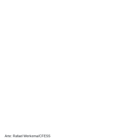
Arte: Rafael Werkema/CFESS