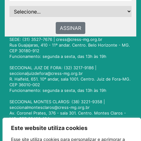
ASSINAR
SEDE: (31) 3527-7676 |
cress@cress-mg.org.br
Rua Guajajaras, 410 - 11º andar. Centro. Belo Horizonte - MG.
CEP 30180-912
Funcionamento: segunda a sexta, das 13h às 19h
SECCIONAL JUIZ DE FORA: (32) 3217-9186 |
seccionaljuizdefora@cress-mg.org.br
R. Halfeld, 651. 10º andar, sala 1001. Centro. Juiz de Fora-MG.
CEP 36010-002
Funcionamento: segunda a sexta, das 13h às 19h
SECCIONAL MONTES CLAROS: (38) 3221-9358 |
seccionalmontesclaros@cress-mg.org.br
Av. Coronel Prates, 376 - sala 301. Centro. Montes Claros -
MG. CEP 39400-104
Funcionamento: segunda a sexta, das 13h às 19h
Este website utiliza cookies
SECCIONAL UBERLÂNDIA: (34) 3236-3024 |
Esse site utiliza cookies para personalizar e aprimorar a